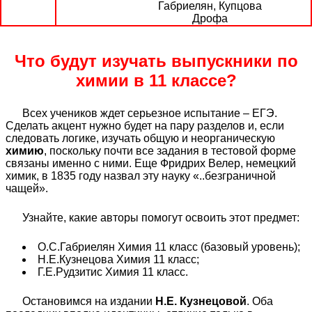
Габриелян, Купцова
Дрофа
Что будут изучать выпускники по
химии в 11 классе?
Всех учеников ждет серьезное испытание – ЕГЭ.
Сделать акцент нужно будет на пару разделов и, если
следовать логике, изучать общую и неорганическую
химию
, поскольку почти все задания в тестовой форме
связаны именно с ними. Еще Фридрих Велер, немецкий
химик, в 1835 году назвал эту науку «..безграничной
чащей».
Узнайте, какие авторы помогут освоить этот предмет:
О.С.Габриелян Химия 11 класс (базовый уровень);
Н.Е.Кузнецова Химия 11 класс;
Г.Е.Рудзитис Химия 11 класс.
Остановимся на издании
Н.Е. Кузнецовой
. Оба