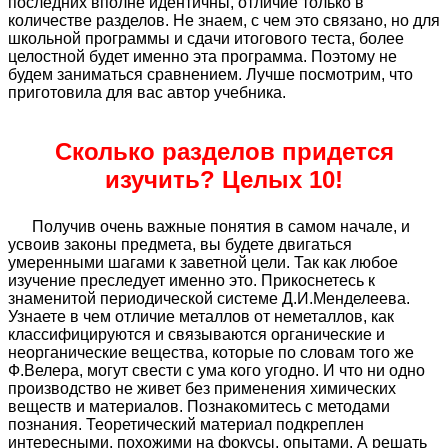
последних вполне идентичны, отличие только в
количестве разделов. Не знаем, с чем это связано, но для
школьной программы и сдачи итогового теста, более
целостной будет именно эта программа. Поэтому не
будем заниматься сравнением. Лучше посмотрим, что
приготовила для вас автор учебника.
Сколько разделов придется
изучить? Целых 10!
Получив очень важные понятия в самом начале, и
усвоив законы предмета, вы будете двигаться
умеренными шагами к заветной цели. Так как любое
изучение преследует именно это. Прикоснетесь к
знаменитой периодической системе Д.И.Менделеева.
Узнаете в чем отличие металлов от неметаллов, как
классифицируются и связываются органические и
неорганические вещества, которые по словам того же
Ф.Велера, могут свести с ума кого угодно. И что ни одно
производство не живет без применения химических
веществ и материалов. Познакомитесь с методами
познания. Теоретический материал подкреплен
интересными, похожими на фокусы, опытами. А решать