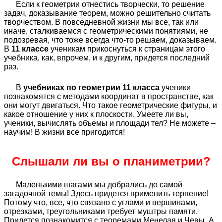
Если к геометрии отнестись творчески, то решение
задач, доказывание теорем, можно решительно считать
творчеством. В повседневной жизни мы все, так или
иначе, сталкиваемся с геометрическими понятиями, не
подозревая, что тоже всегда что-то решаем, доказываем.
В
11 классе
ученикам прикоснуться к страницам этого
учебника, как, впрочем, и к другим, придется последний
раз.
В
учебниках по геометрии 11 класса
ученики
познакомятся с методами координат в пространстве, как
они могут двигаться. Что такое геометрические фигуры, и
какое отношение у них к плоскости. Умеете ли вы,
ученики, вычислять объемы и площади тел? Не можете –
научим! В жизни все пригодится!
Слышали ли вы о планиметрии?
Маленькими шагами мы добрались до самой
загадочной темы! Здесь придется применить терпение!
Потому что, все, что связано с углами и вершинами,
отрезками, треугольниками требует муштры памяти.
Придется познакомится с теоремами Менелая и Чевы. А