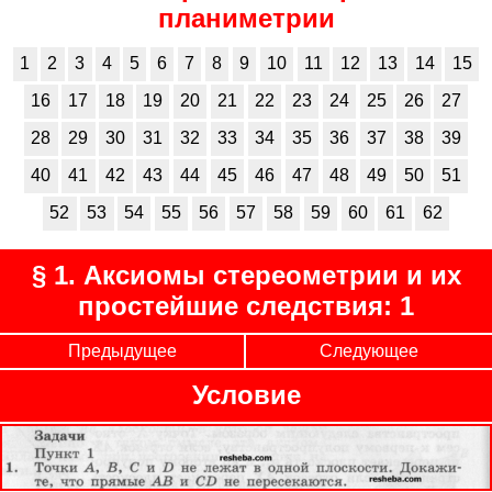
планиметрии
1
2
3
4
5
6
7
8
9
10
11
12
13
14
15
16
17
18
19
20
21
22
23
24
25
26
27
28
29
30
31
32
33
34
35
36
37
38
39
40
41
42
43
44
45
46
47
48
49
50
51
52
53
54
55
56
57
58
59
60
61
62
§ 1. Аксиомы стереометрии и их
простейшие следствия: 1
Предыдущее
Следующее
Условие