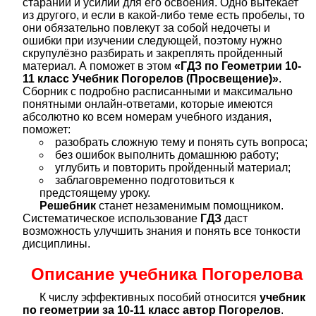
стараний и усилий для его освоения. Одно вытекает
из другого, и если в какой-либо теме есть пробелы, то
они обязательно повлекут за собой недочеты и
ошибки при изучении следующей, поэтому нужно
скрупулёзно разбирать и закреплять пройденный
материал. А поможет в этом
«ГДЗ по Геометрии 10-
11 класс Учебник Погорелов (Просвещение)»
.
Сборник с подробно расписанными и максимально
понятными онлайн-ответами, которые имеются
абсолютно ко всем номерам учебного издания,
поможет:
разобрать сложную тему и понять суть вопроса;
без ошибок выполнить домашнюю работу;
углубить и повторить пройденный материал;
заблаговременно подготовиться к
предстоящему уроку.
Решебник
станет незаменимым помощником.
Систематическое использование
ГДЗ
даст
возможность улучшить знания и понять все тонкости
дисциплины.
Описание учебника Погорелова
К числу эффективных пособий относится
учебник
по геометрии за 10-11 класс автор Погорелов
.