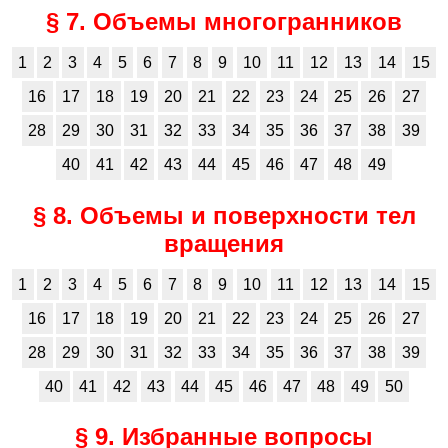
§ 7. Объемы многогранников
1
2
3
4
5
6
7
8
9
10
11
12
13
14
15
16
17
18
19
20
21
22
23
24
25
26
27
28
29
30
31
32
33
34
35
36
37
38
39
40
41
42
43
44
45
46
47
48
49
§ 8. Объемы и поверхности тел
вращения
1
2
3
4
5
6
7
8
9
10
11
12
13
14
15
16
17
18
19
20
21
22
23
24
25
26
27
28
29
30
31
32
33
34
35
36
37
38
39
40
41
42
43
44
45
46
47
48
49
50
§ 9. Избранные вопросы