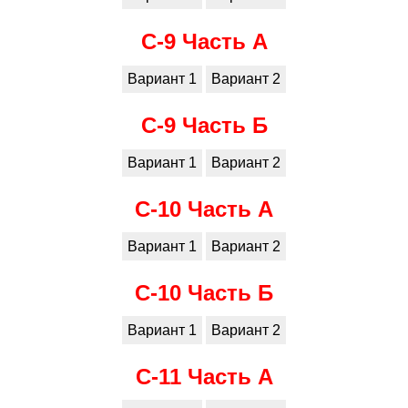
С-9 Часть А
Вариант 1
Вариант 2
С-9 Часть Б
Вариант 1
Вариант 2
С-10 Часть А
Вариант 1
Вариант 2
С-10 Часть Б
Вариант 1
Вариант 2
С-11 Часть А