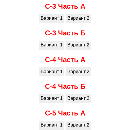
С-3 Часть А
Вариант 1
Вариант 2
С-3 Часть Б
Вариант 1
Вариант 2
С-4 Часть А
Вариант 1
Вариант 2
С-4 Часть Б
Вариант 1
Вариант 2
С-5 Часть А
Вариант 1
Вариант 2