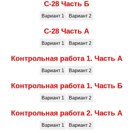
С-28 Часть Б
Вариант 1
Вариант 2
С-28 Часть А
Вариант 1
Вариант 2
Контрольная работа 1. Часть А
Вариант 1
Вариант 2
Контрольная работа 1. Часть Б
Вариант 1
Вариант 2
Контрольная работа 2. Часть А
Вариант 1
Вариант 2