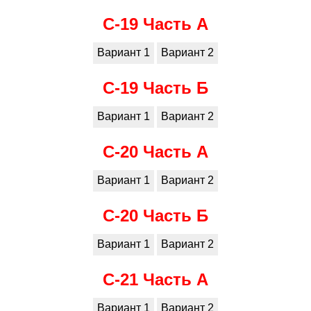
С-19 Часть А
Вариант 1
Вариант 2
С-19 Часть Б
Вариант 1
Вариант 2
С-20 Часть А
Вариант 1
Вариант 2
С-20 Часть Б
Вариант 1
Вариант 2
С-21 Часть А
Вариант 1
Вариант 2