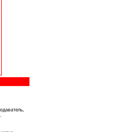
одаватель,
.