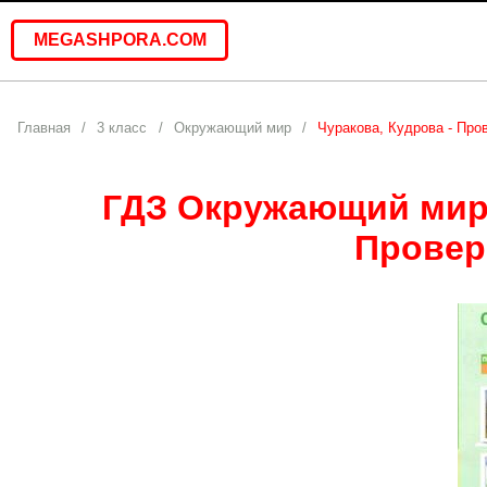
MEGASHPORA.COM
Главная
3 класс
Окружающий мир
Чуракова, Кудрова - Про
ГДЗ Окружающий мир 
Провер