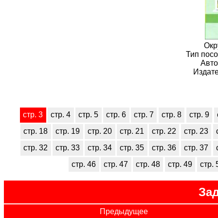
Окр
Тип пос
Авто
Издате
стр. 3
стр. 4
стр. 5
стр. 6
стр. 7
стр. 8
стр. 9
стр. 18
стр. 19
стр. 20
стр. 21
стр. 22
стр. 23
стр. 32
стр. 33
стр. 34
стр. 35
стр. 36
стр. 37
стр. 46
стр. 47
стр. 48
стр. 49
стр. 
Зад
Предыдущее