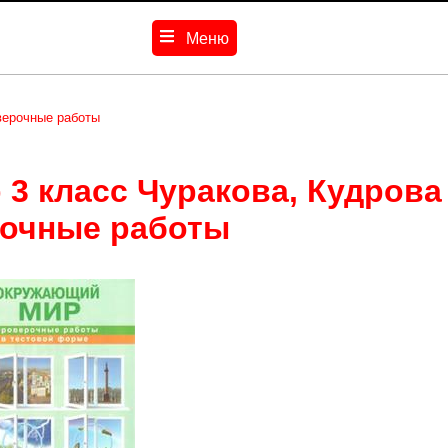
Меню
верочные работы
3 класс Чуракова, Кудрова 
очные работы