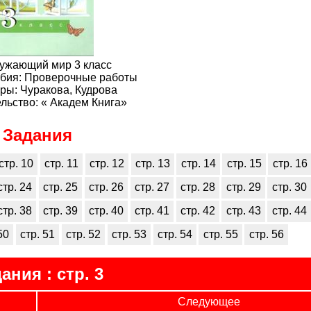
ужающий мир 3 класс
обия: Проверочные работы
ры: Чуракова, Кудрова
льство: « Академ Книга»
Задания
стр. 10
стр. 11
стр. 12
стр. 13
стр. 14
стр. 15
стр. 16
стр. 24
стр. 25
стр. 26
стр. 27
стр. 28
стр. 29
стр. 30
стр. 38
стр. 39
стр. 40
стр. 41
стр. 42
стр. 43
стр. 44
50
стр. 51
стр. 52
стр. 53
стр. 54
стр. 55
стр. 56
ания : стр. 3
Следующее