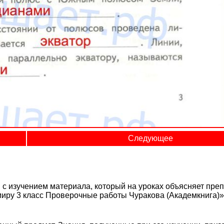
Следующее
с изучением материала, который на уроках объясняет преп
миру 3 класс Проверочные работы Чуракова (Академкнига)»