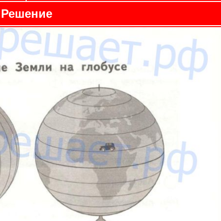
Решение