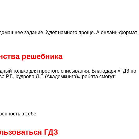
омашнее задание будет намного проще. А онлайн-формат 
нства решебника
одный только для простого списывания. Благодаря «ГДЗ по
.Г., Кудрова Л.Г. (Академкнига)» ребята смогут:
енность в себе.
ользоваться ГДЗ