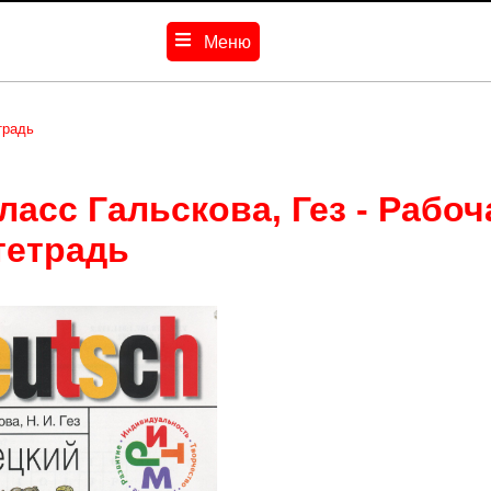
Меню
традь
ласс Гальскова, Гез - Рабоч
тетрадь