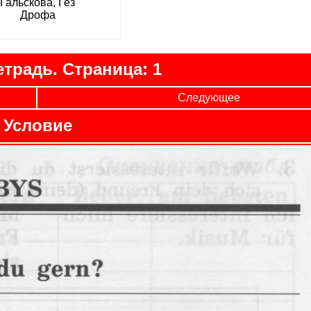
Гальскова, Гез
Дрофа
етрадь. Страница: 1
Следующее
Условие