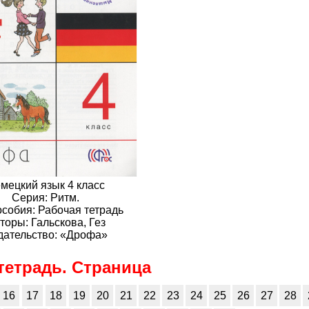
мецкий язык 4 класс
Серия: Ритм.
особия: Рабочая тетрадь
торы: Гальскова, Гез
дательство: «Дрофа»
тетрадь. Страница
16
17
18
19
20
21
22
23
24
25
26
27
28